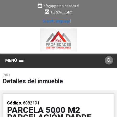
info@pyjpropiedades.cl
+56934305421
Select Language
▼
MENÚ
Inicio
Detalles del inmueble
Código
. 6082191
PARCELA 5000 M2