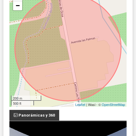
−
200 m
500 ft
Leaflet
| Wasi - ©
OpenStreetMap
Panorámicas y 360