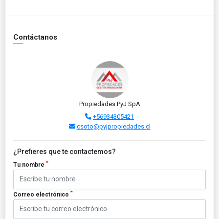
Contáctanos
Propiedades PyJ SpA
+56934305421
csoto@pyjpropiedades.cl
¿Prefieres que te contactemos?
*
Tu nombre
*
Correo electrónico