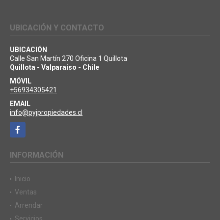
UBICACIÓN Y CONTACTO
UBICACIÓN
Calle San Martín 270 Oficina 1 Quillota
Quillota - Valparaiso - Chile
MÓVIL
+56934305421
EMAIL
info@pyjpropiedades.cl
Facebook
INFORMACIÓN
Inicio
Ventas
Arrendar
Servicios