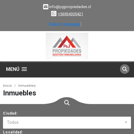
info@pyjpropiedades.cl
+56934305421
Select Language
▼
MENÚ
Inicio
Inmuebles
Inmuebles
Ciudad:
Todos
Localidad: