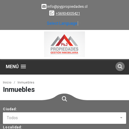
info@pyjpropiedades.cl
+56934305421
Select Language
▼
MENÚ
Inicio
Inmuebles
Inmuebles
Ciudad:
Todos
Localidad: