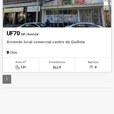
UF70
UF
| Arrendar
Arriendo local comercial centro de Quillota
Chile
2
Área m
Dormitorios
Baño(s)
121
0
0
1