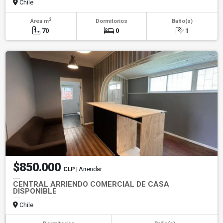
Chile
2
Área m
Dormitorios
Baño(s)
70
0
1
$850.000
CLP
| Arrendar
CENTRAL ARRIENDO COMERCIAL DE CASA
DISPONIBLE
Chile