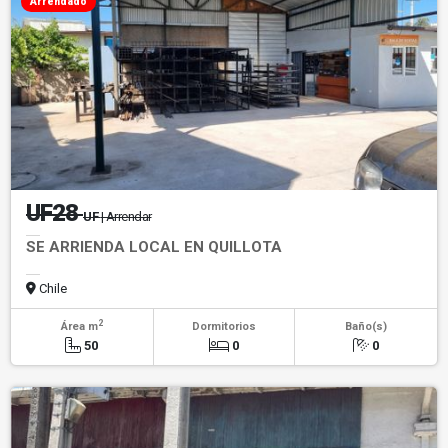
Arrendado
UF28
UF
| Arrendar
SE ARRIENDA LOCAL EN QUILLOTA
Chile
2
Área m
Dormitorios
Baño(s)
50
0
0