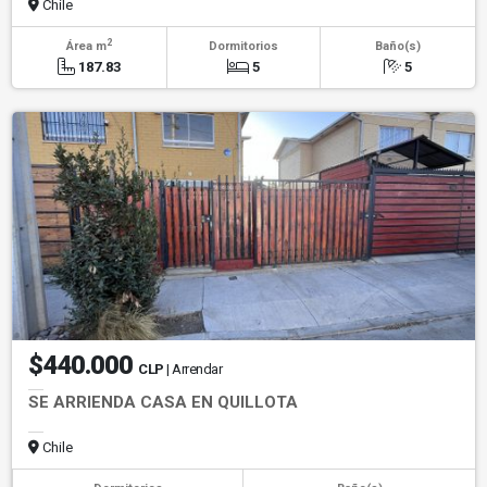
Chile
2
Área m
Dormitorios
Baño(s)
187.83
5
5
$440.000
CLP
| Arrendar
SE ARRIENDA CASA EN QUILLOTA
Chile