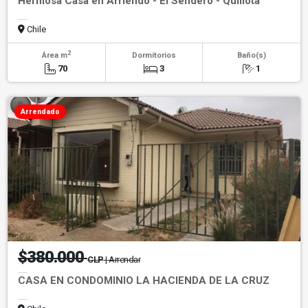
Hermosa Casa en Arriendo - El Sendero - Quillota
Chile
2
Área m
Dormitorios
Baño(s)
70
3
1
Arrendado
$380.000
CLP
| Arrendar
CASA EN CONDOMINIO LA HACIENDA DE LA CRUZ