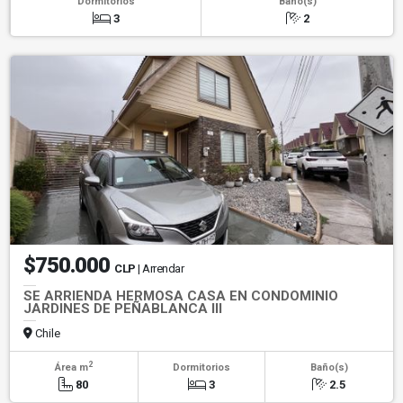
Dormitorios
Baño(s)
3
2
$750.000
CLP
| Arrendar
SE ARRIENDA HERMOSA CASA EN CONDOMINIO
JARDINES DE PEÑABLANCA III
Chile
2
Área m
Dormitorios
Baño(s)
80
3
2.5