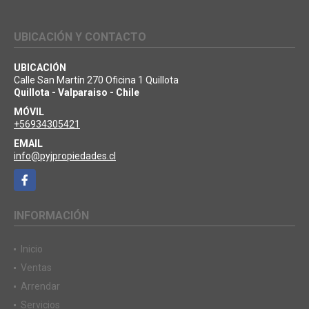
UBICACIÓN Y CONTACTO
UBICACIÓN
Calle San Martín 270 Oficina 1 Quillota
Quillota - Valparaiso - Chile
MÓVIL
+56934305421
EMAIL
info@pyjpropiedades.cl
Facebook
INFORMACIÓN
Inicio
Ventas
Arrendar
Servicios