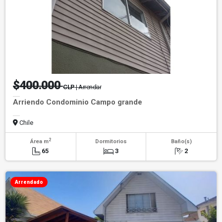
$400.000
CLP
| Arrendar
Arriendo Condominio Campo grande
Chile
2
Área m
Dormitorios
Baño(s)
65
3
2
Arrendado