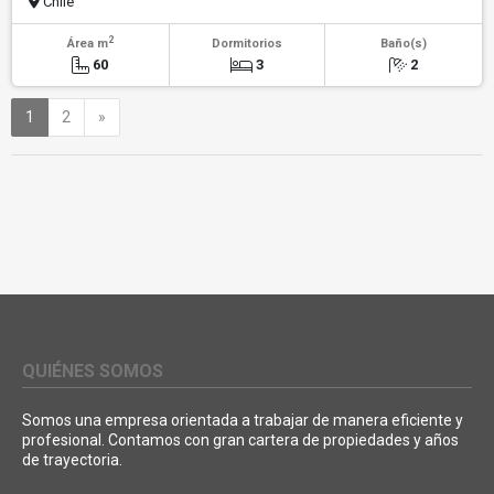
Chile
2
Área m
Dormitorios
Baño(s)
60
3
2
Siguiente
1
2
»
QUIÉNES SOMOS
Somos una empresa orientada a trabajar de manera eficiente y
profesional. Contamos con gran cartera de propiedades y años
de trayectoria.