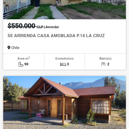
$550.000
CLP
| Arrendar
SE ARRIENDA CASA AMOBLADA P.14 LA CRUZ
Chile
2
Área m
Dormitorios
Baño(s)
90
3
2