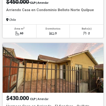
$450.000
CLP
| Arrendar
Arriendo Casa en Condominio Belloto Norte Quilpue
Chile
2
Área m
Dormitorios
Baño(s)
60
3
2
$430.000
CLP
| Arrendar