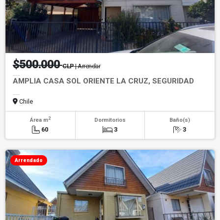
$500.000
CLP
| Arrendar
AMPLIA CASA SOL ORIENTE LA CRUZ, SEGURIDAD
Chile
2
Área m
Dormitorios
Baño(s)
60
3
3
Arrendado