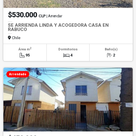
$530.000
CLP
| Arrendar
SE ARRIENDA LINDA Y ACOGEDORA CASA EN
RABUCO
Chile
2
Área m
Dormitorios
Baño(s)
95
4
2
Arrendado