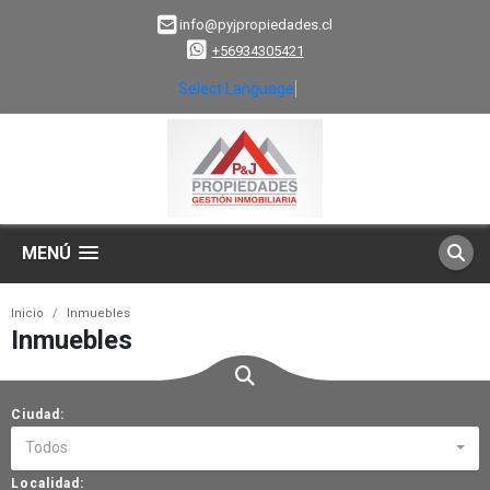
info@pyjpropiedades.cl
+56934305421
Select Language
▼
MENÚ
Inicio
Inmuebles
Inmuebles
Ciudad:
Todos
Localidad: