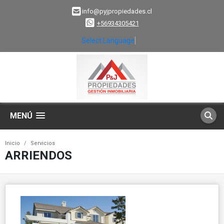
info@pyjpropiedades.cl
+56934305421
Select Language
▼
MENÚ
Inicio
Servicios
ARRIENDOS