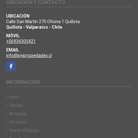
UBICACIÓN Y CONTACTO
UBICACIÓN
Calle San Martín 270 Oficina 1 Quillota
Quillota - Valparaiso - Chile
MÓVIL
+56934305421
EMAIL
info@pyjpropiedades.cl
Facebook
INFORMACIÓN
Inicio
Ventas
Arrendar
Servicios
Unete al Equipo