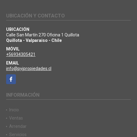
UBICACIÓN Y CONTACTO
UBICACIÓN
Calle San Martín 270 Oficina 1 Quillota
Quillota - Valparaiso - Chile
MÓVIL
+56934305421
EMAIL
info@pyjpropiedades.cl
Facebook
INFORMACIÓN
Inicio
Ventas
Arrendar
Servicios