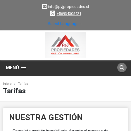
info@pyjpropiedades.cl
+56934305421
Select Language
▼
MENÚ
Inicio
Tarifas
Tarifas
NUESTRA GESTIÓN
Completa gestión inmobiliaria durante el proceso de