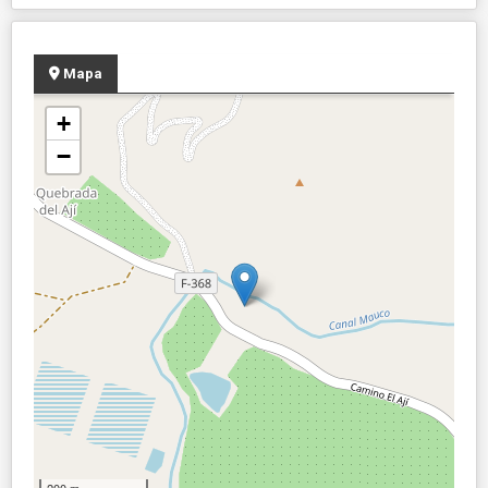
Mapa
+
−
200 m