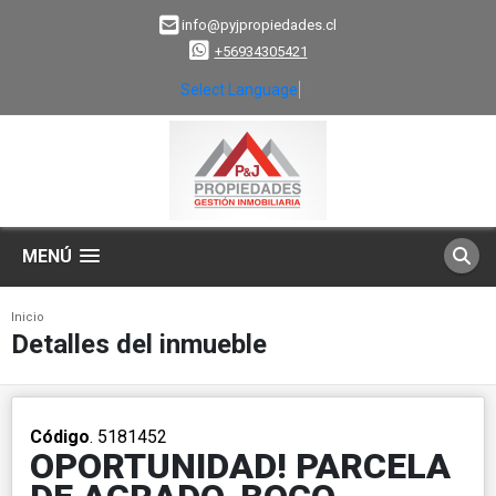
info@pyjpropiedades.cl
+56934305421
Select Language
▼
MENÚ
Inicio
Detalles del inmueble
Código
. 5181452
OPORTUNIDAD! PARCELA