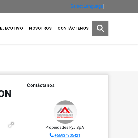
Select Language
▼
EJECUTIVO
NOSOTROS
CONTÁCTENOS
Contáctanos
CON
Propiedades PyJ SpA
+56934305421