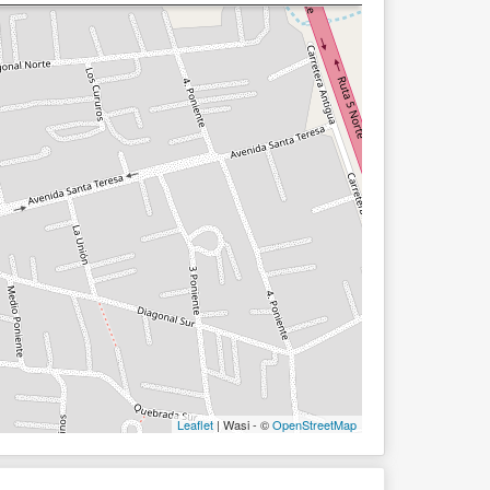
Leaflet
| Wasi - ©
OpenStreetMap