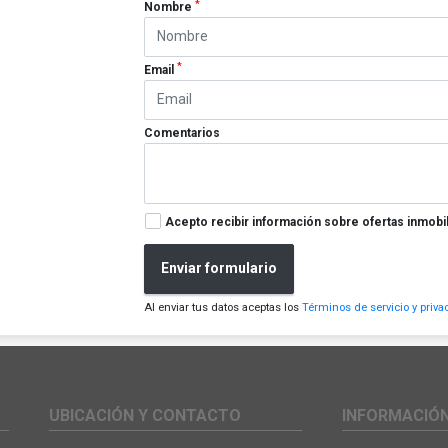
*
Nombre
*
Email
Comentarios
Acepto recibir información sobre ofertas inmobil
Enviar formulario
Al enviar tus datos aceptas los
Términos de servicio y priva
UBICACIÓN Y CONTACTO
INFORMACIÓ