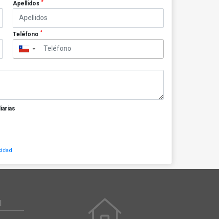
*
Apellidos
*
Teléfono
▼
iarias
cidad
N