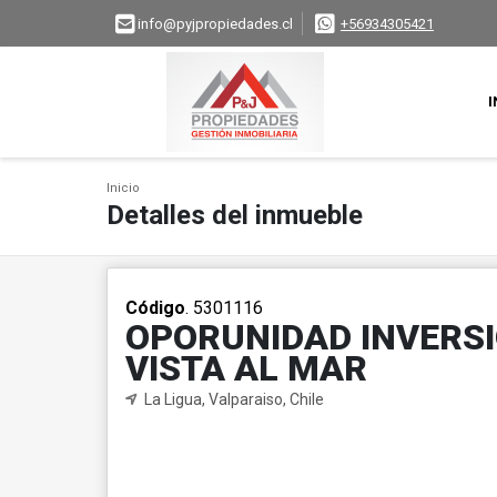
info@pyjpropiedades.cl
+56934305421
I
Inicio
Detalles del inmueble
Código
. 5301116
OPORUNIDAD INVERS
VISTA AL MAR
La Ligua, Valparaiso, Chile