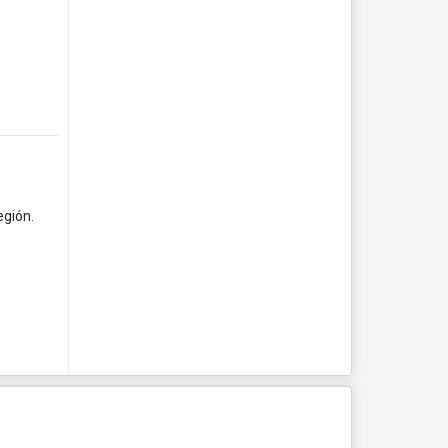
egión.