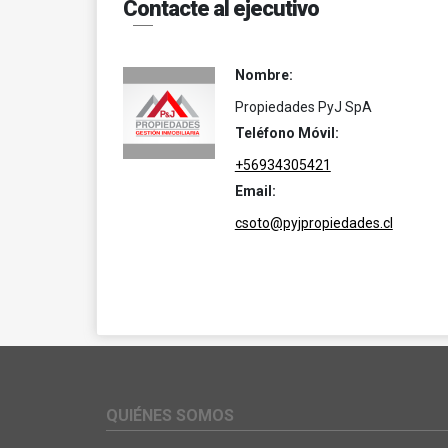
Contacte al ejecutivo
Nombre:
Propiedades PyJ SpA
Teléfono Móvil:
+56934305421
Email:
csoto@pyjpropiedades.cl
QUIÉNES SOMOS