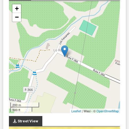
+
−
200 m
500 ft
Leaflet
| Wasi - ©
OpenStreetMap
Street View