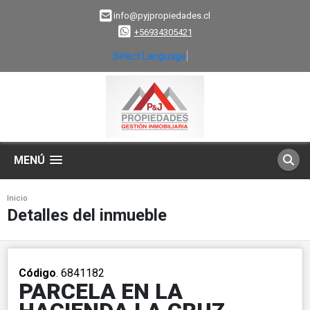
info@pyjpropiedades.cl
+56934305421
Select Language
▼
MENÚ
Inicio
Detalles del inmueble
Código
. 6841182
PARCELA EN LA