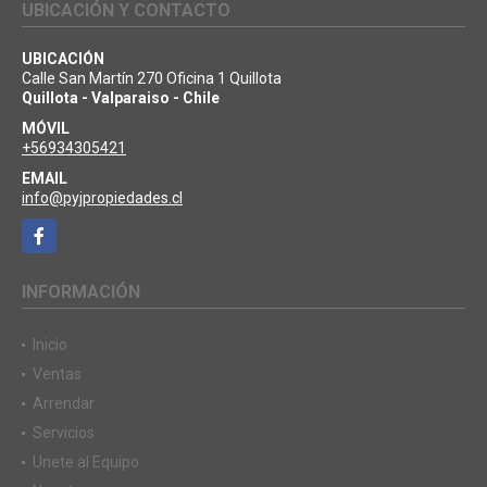
UBICACIÓN Y CONTACTO
UBICACIÓN
Calle San Martín 270 Oficina 1 Quillota
Quillota - Valparaiso - Chile
MÓVIL
+56934305421
EMAIL
info@pyjpropiedades.cl
Facebook
INFORMACIÓN
Inicio
Ventas
Arrendar
Servicios
Unete al Equipo