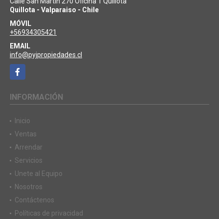
Calle San Martín 270 Oficina 1 Quillota
Quillota - Valparaiso - Chile
MÓVIL
+56934305421
EMAIL
info@pyjpropiedades.cl
Facebook
INFORMACIÓN
Inicio
Ventas
Arrendar
Servicios
Unete al Equipo
Nosotros
Contáctenos
Políticas de privacidad