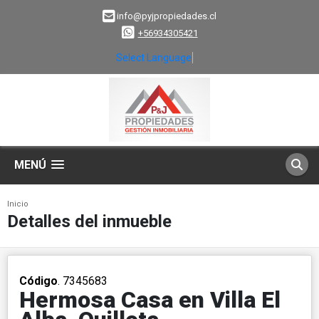
info@pyjpropiedades.cl
+56934305421
Select Language
▼
MENÚ
Inicio
Detalles del inmueble
Código
. 7345683
Hermosa Casa en Villa El