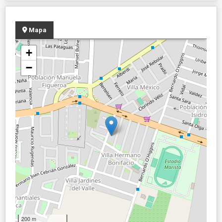
Mapa
+
−
200 m