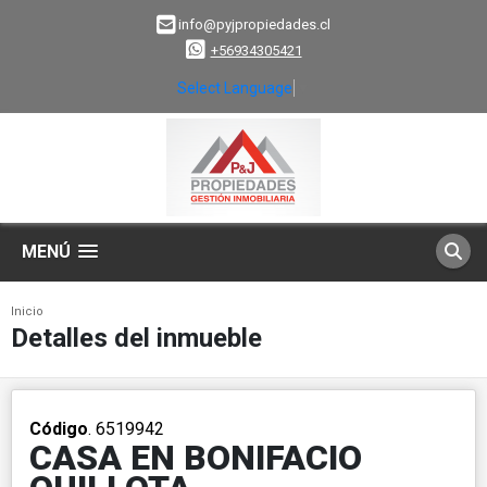
info@pyjpropiedades.cl
+56934305421
Select Language
▼
MENÚ
Inicio
Detalles del inmueble
Código
. 6519942
CASA EN BONIFACIO