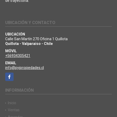
de trayectoria.
UBICACIÓN Y CONTACTO
UBICACIÓN
Calle San Martín 270 Oficina 1 Quillota
Quillota - Valparaiso - Chile
MÓVIL
+56934305421
EMAIL
info@pyjpropiedades.cl
Facebook
INFORMACIÓN
Inicio
Ventas
Arrendar