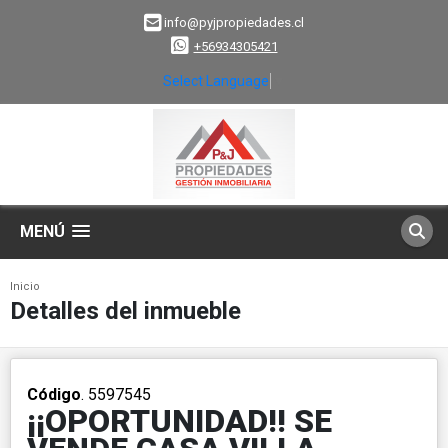
info@pyjpropiedades.cl
+56934305421
Select Language
▼
MENÚ
Inicio
Detalles del inmueble
Código
. 5597545
¡¡OPORTUNIDAD!! SE