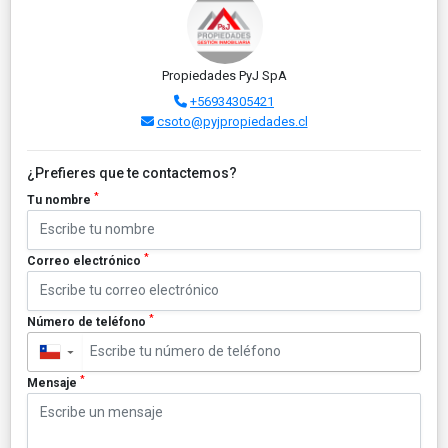
Propiedades PyJ SpA
+56934305421
csoto@pyjpropiedades.cl
¿Prefieres que te contactemos?
*
Tu nombre
*
Correo electrónico
*
Número de teléfono
▼
*
Mensaje