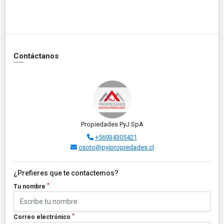
Contáctanos
Propiedades PyJ SpA
+56934305421
csoto@pyjpropiedades.cl
¿Prefieres que te contactemos?
*
Tu nombre
*
Correo electrónico