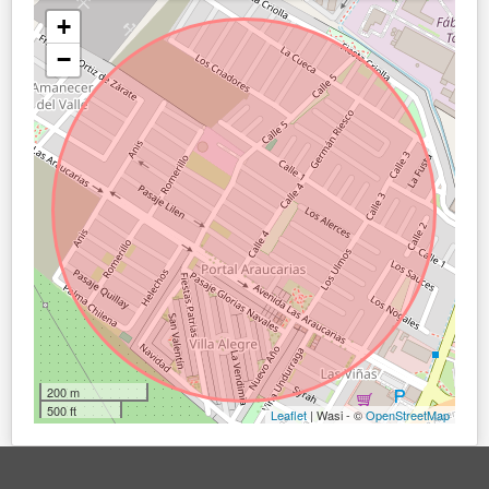
+
−
200 m
500 ft
Leaflet
| Wasi - ©
OpenStreetMap