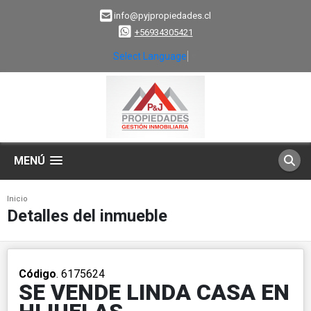
info@pyjpropiedades.cl
+56934305421
Select Language
▼
MENÚ
Inicio
Detalles del inmueble
Código
. 6175624
SE VENDE LINDA CASA EN