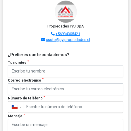
Propiedades PyJ SpA
+56934305421
csoto@pyjpropiedades.cl
¿Prefieres que te contactemos?
*
Tu nombre
*
Correo electrónico
*
Número de teléfono
▼
*
Mensaje