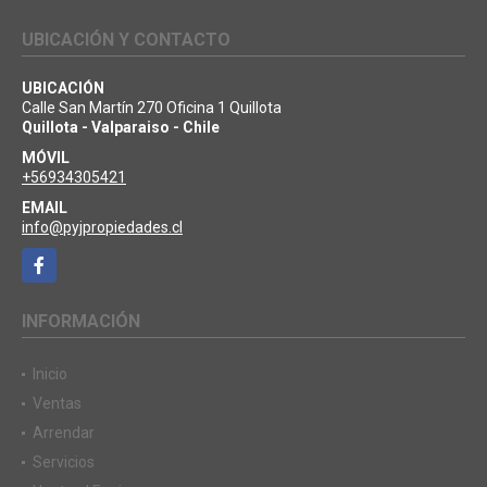
UBICACIÓN Y CONTACTO
UBICACIÓN
Calle San Martín 270 Oficina 1 Quillota
Quillota - Valparaiso - Chile
MÓVIL
+56934305421
EMAIL
info@pyjpropiedades.cl
Facebook
INFORMACIÓN
Inicio
Ventas
Arrendar
Servicios