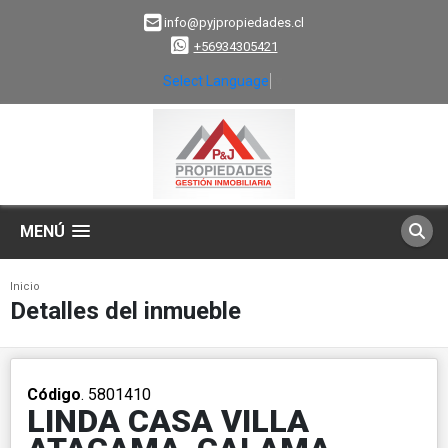
info@pyjpropiedades.cl
+56934305421
Select Language
▼
MENÚ
Inicio
Detalles del inmueble
Código
. 5801410
LINDA CASA VILLA