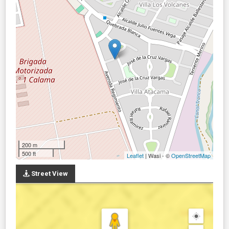
200 m
500 ft
Leaflet
| Wasi - ©
OpenStreetMap
Street View