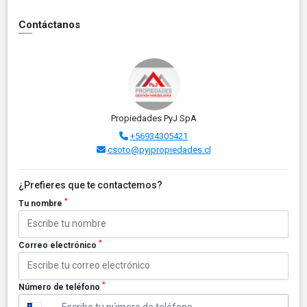
Contáctanos
Propiedades PyJ SpA
+56934305421
csoto@pyjpropiedades.cl
¿Prefieres que te contactemos?
*
Tu nombre
*
Correo electrónico
*
Número de teléfono