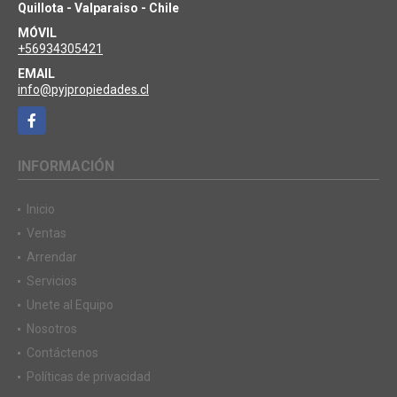
Quillota - Valparaiso - Chile
MÓVIL
+56934305421
EMAIL
info@pyjpropiedades.cl
Facebook
INFORMACIÓN
Inicio
Ventas
Arrendar
Servicios
Unete al Equipo
Nosotros
Contáctenos
Políticas de privacidad