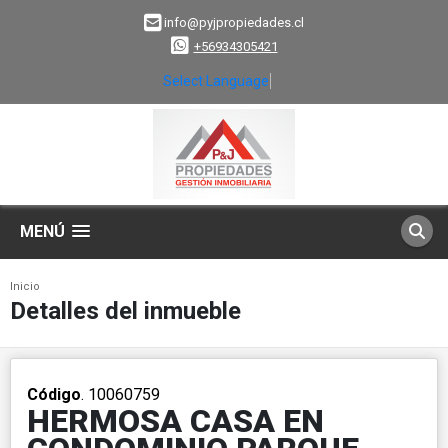
info@pyjpropiedades.cl
+56934305421
Select Language
▼
MENÚ
Inicio
Detalles del inmueble
Código
. 10060759
HERMOSA CASA EN