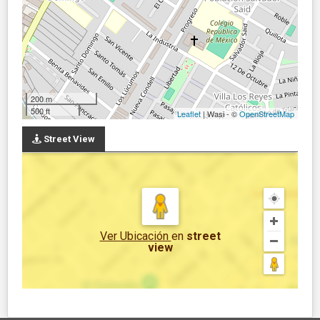
200 m
500 ft
Leaflet
| Wasi - ©
OpenStreetMap
Street View
Ver Ubicación
en
street
view