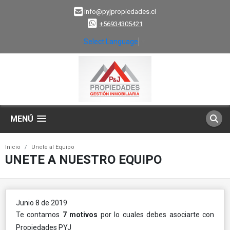
info@pyjpropiedades.cl
+56934305421
Select Language
▼
MENÚ
Inicio
Unete al Equipo
UNETE A NUESTRO EQUIPO
Junio 8 de 2019
Te contamos
7 motivos
por lo cuales debes asociarte con
Propiedades PYJ