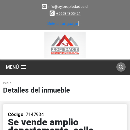
info@pyjpropiedades.cl
+56934305421
Select Language
▼
MENÚ
Inicio
Detalles del inmueble
Código
. 7147934
Se vende amplio