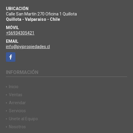
UBICACIÓN
Calle San Martín 270 Oficina 1 Quillota
Quillota - Valparaiso - Chile
MÓVIL
+56934305421
EMAIL
info@pyjpropiedades.cl
Facebook
INFORMACIÓN
Inicio
Ventas
Arrendar
Servicios
Unete al Equipo
Nosotros