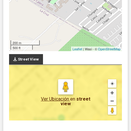
200 m
500 ft
Leaflet
| Wasi - ©
OpenStreetMap
Street View
Ver Ubicación
en
street
view