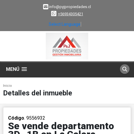
info@pyjpropiedades.cl
+56934305421
Select Language
▼
MENÚ
Inicio
Detalles del inmueble
Código
. 9556932
Se vende departamento