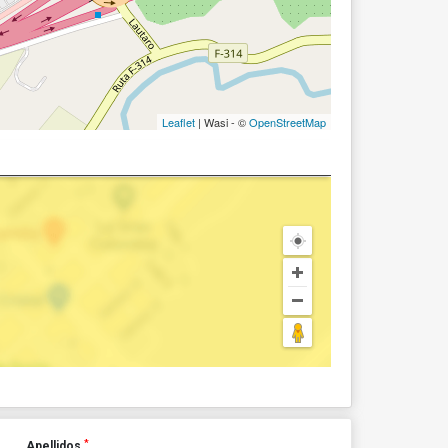
Leaflet
| Wasi - ©
OpenStreetMap
*
Apellidos