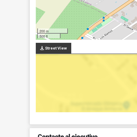
200 m
500 ft
Street View
Contacte al ejecutivo