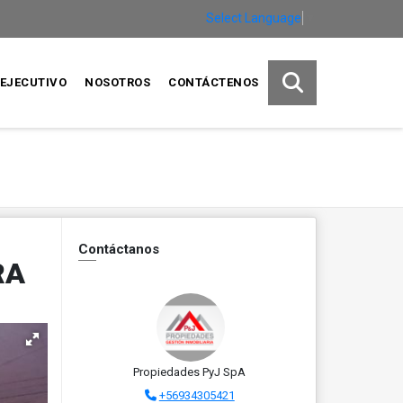
Select Language
▼
EJECUTIVO
NOSOTROS
CONTÁCTENOS
Contáctanos
RA
Propiedades PyJ SpA
+56934305421