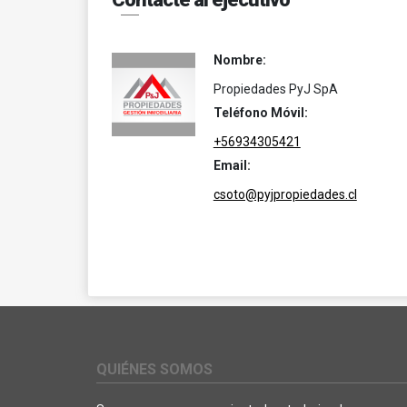
Nombre:
Propiedades PyJ SpA
Teléfono Móvil:
+56934305421
Email:
csoto@pyjpropiedades.cl
QUIÉNES SOMOS