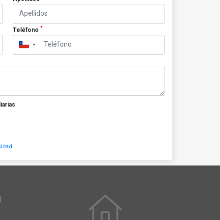
*
Teléfono
▼
iarias
cidad
N