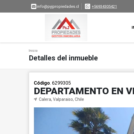
info@pyjpropiedades.cl
+56934305421
I
Inicio
Detalles del inmueble
Código
. 6299305
DEPARTAMENTO EN VI
Calera, Valparaiso, Chile