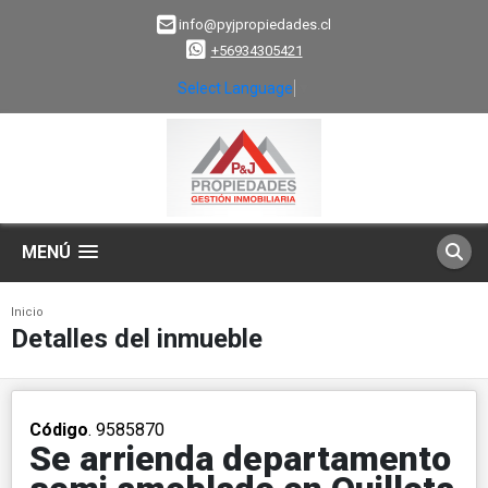
info@pyjpropiedades.cl
+56934305421
Select Language
▼
MENÚ
Inicio
Detalles del inmueble
Código
. 9585870
Se arrienda departamento