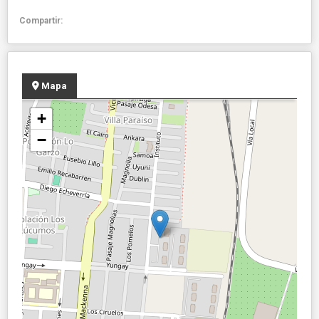
Compartir:
Mapa
+
−