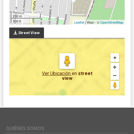
200 m
500 ft
Leaflet
| Wasi - ©
OpenStreetMap
Street View
Ver Ubicación
en
street
view
QUIÉNES SOMOS